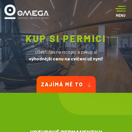
MENU
KUP SI PERMICI
KUP SI PERMICI
Ušetři čas na recepci a zakup si
Ušetři čas na recepci a zakup si
výhodnější cenu na cvičení už nyní!
výhodnější cenu na cvičení už nyní!
ZAJÍMÁ MĚ TO
ZAJÍMÁ MĚ TO